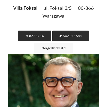
Villa Foksal
ul. Foksal 3/5
00-366
Warszawa
827 87 16
502 042 588
22
48
info@villafoksal.pl