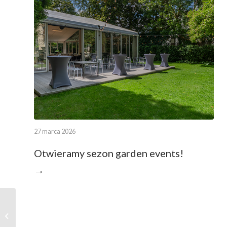
27 marca 2026
Otwieramy sezon garden events!
→
Weddings