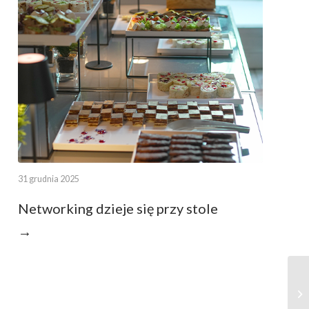
31 grudnia 2025
Networking dzieje się przy stole
→
Ch